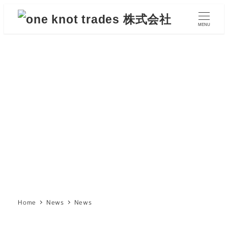
メ
イ
MENU
ン
コ
ン
テ
ン
ツ
News
へ
移
動
Home
News
News